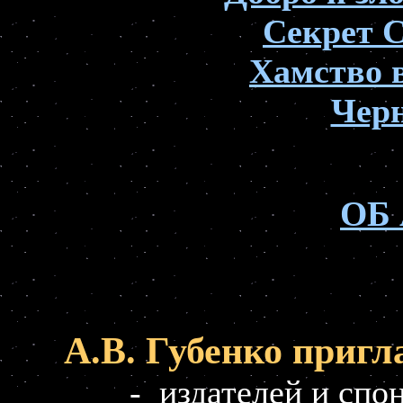
Секрет 
Хамство 
Чер
ллл
ОБ
ТТТТТТ
А.В. Губенко пригл
- издателей и спон