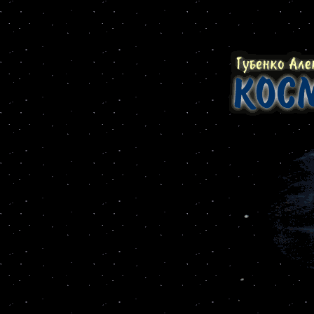
рпеак