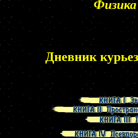
Физика
Дневник курье
ипеа