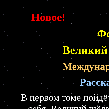
Новое
Фо
Великий
Междунар
Расск
В первом томе пойдёт
себя Великий шёлк