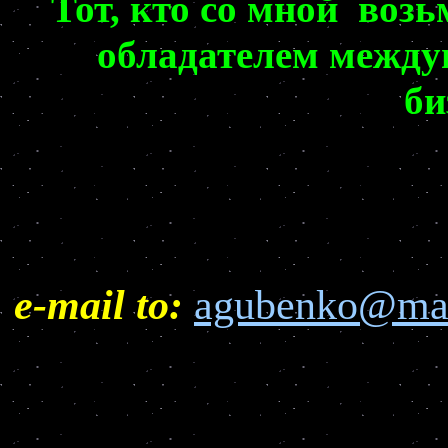
Тот, кто со мной возьм
обладателем между
би
о
e-mail to:
agubenko@mai